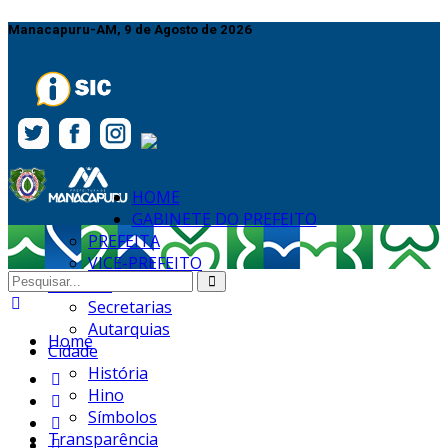
Manacapuru-AM,
9 de Agosto de 2026
HOME
GABINETE DO PREFEITO
PREFEITA
VICE-PREFEITO
ÓRGÃOS
Secretarias
Autarquias
Home
Cidade
História
Hino
Símbolos
Transparência